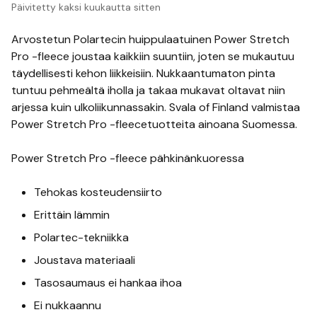
Päivitetty
kaksi kuukautta sitten
Arvostetun Polartecin huippulaatuinen Power Stretch
Pro -fleece joustaa kaikkiin suuntiin, joten se mukautuu
täydellisesti kehon liikkeisiin. Nukkaantumaton pinta
tuntuu pehmeältä iholla ja takaa mukavat oltavat niin
arjessa kuin ulkoliikunnassakin. Svala of Finland valmistaa
Power Stretch Pro -fleecetuotteita ainoana Suomessa.
Power Stretch Pro -fleece pähkinänkuoressa
Tehokas kosteudensiirto
Erittäin lämmin
Polartec-tekniikka
Joustava materiaali
Tasosaumaus ei hankaa ihoa
Ei nukkaannu