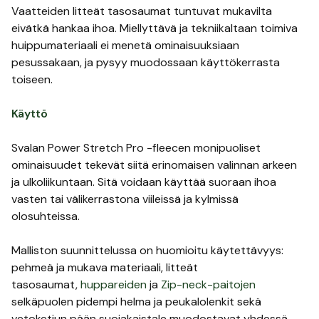
Vaatteiden litteät tasosaumat tuntuvat mukavilta
eivätkä hankaa ihoa. Miellyttävä ja tekniikaltaan toimiva
huippumateriaali ei menetä ominaisuuksiaan
pesussakaan, ja pysyy muodossaan käyttökerrasta
toiseen.
Käyttö
Svalan Power Stretch Pro -fleecen monipuoliset
ominaisuudet tekevät siitä erinomaisen valinnan arkeen
ja ulkoliikuntaan. Sitä voidaan käyttää suoraan ihoa
vasten tai välikerrastona viileissä ja kylmissä
olosuhteissa.
Malliston suunnittelussa on huomioitu käytettävyys:
pehmeä ja mukava materiaali, litteät
tasosaumat,
huppareiden
ja
Zip-neck-paitojen
selkäpuolen pidempi helma ja peukalolenkit sekä
vetoketjun pään suojakaistale muodostavat yhdessä