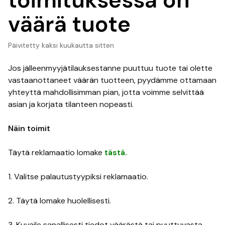
toimituksessa on
väärä tuote
Päivitetty
kaksi kuukautta sitten
Jos jälleenmyyjätilauksestanne puuttuu tuote tai olette
vastaanottaneet väärän tuotteen, pyydämme ottamaan
yhteyttä mahdollisimman pian, jotta voimme selvittää
asian ja korjata tilanteen nopeasti.
Näin toimit
Täytä reklamaatio lomake
tästä.
1. Valitse palautustyypiksi reklamaatio.
2. Täytä lomake huolellisesti.
3. Kuvaile sanallisesti tiedot väärästä tai puuttuvasta