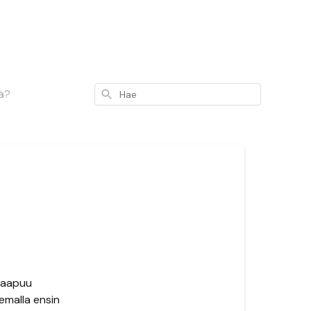
ä?
Hae
 saapuu
semalla ensin