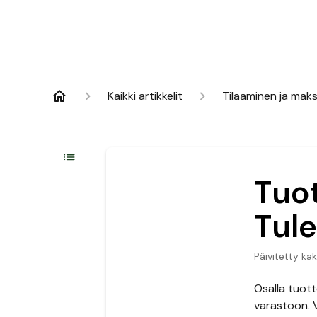
Kaikki artikkelit
Tilaaminen ja mak
Tuo
Tule
Päivitetty
kak
Osalla tuott
varastoon. V