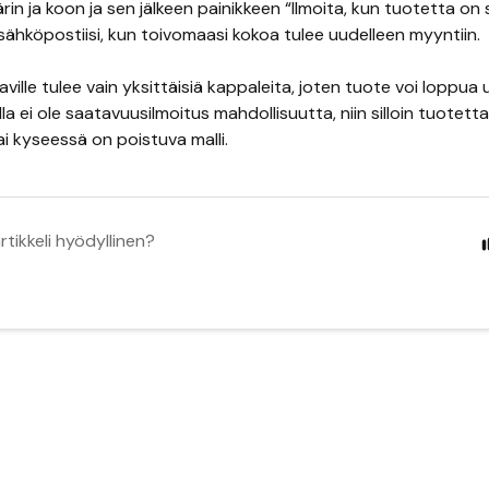
rin ja koon ja sen jälkeen painikkeen “Ilmoita, kun tuotetta on s
sähköpostiisi, kun toivomaasi kokoa tulee uudelleen myyntiin.
ville tulee vain yksittäisiä kappaleita, joten tuote voi loppua
la ei ole saatavuusilmoitus mahdollisuutta, niin silloin tuotetta
tai kyseessä on poistuva malli.
rtikkeli hyödyllinen?