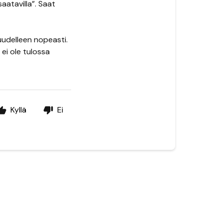
aatavilla”. Saat
 uudelleen nopeasti.
 ei ole tulossa
Kyllä
Ei