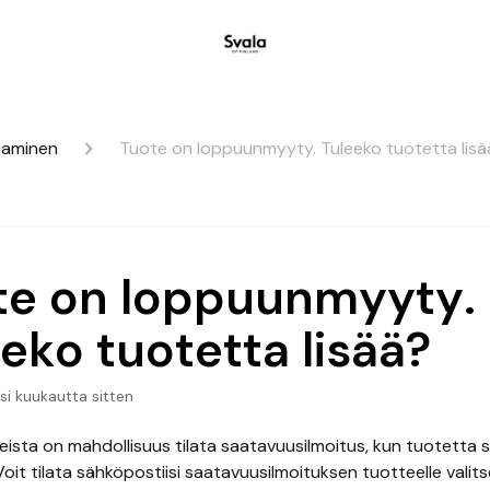
saminen
Tuote on loppuunmyyty. Tuleeko tuotetta lisä
te on loppuunmyyty.
eko tuotetta lisää?
si kuukautta sitten
eista on mahdollisuus tilata saatavuusilmoitus, kun tuotetta
oit tilata sähköpostiisi saatavuusilmoituksen tuotteelle valit